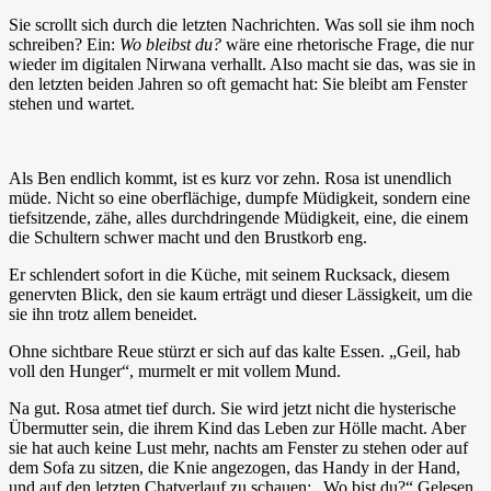
Sie scrollt sich durch die letzten Nachrichten. Was soll sie ihm noch
schreiben? Ein:
Wo bleibst du?
wäre eine rhetorische Frage, die nur
wieder im digitalen Nirwana verhallt. Also macht sie das, was sie in
den letzten beiden Jahren so oft gemacht hat: Sie bleibt am Fenster
stehen und wartet.
Als Ben endlich kommt, ist es kurz vor zehn. Rosa ist unendlich
müde. Nicht so eine oberflächige, dumpfe Müdigkeit, sondern eine
tiefsitzende, zähe, alles durchdringende Müdigkeit, eine, die einem
die Schultern schwer macht und den Brustkorb eng.
Er schlendert sofort in die Küche, mit seinem Rucksack, diesem
genervten Blick, den sie kaum erträgt und dieser Lässigkeit, um die
sie ihn trotz allem beneidet.
Ohne sichtbare Reue stürzt er sich auf das kalte Essen. „Geil, hab
voll den Hunger“, murmelt er mit vollem Mund.
Na gut. Rosa atmet tief durch. Sie wird jetzt nicht die hysterische
Übermutter sein, die ihrem Kind das Leben zur Hölle macht. Aber
sie hat auch keine Lust mehr, nachts am Fenster zu stehen oder auf
dem Sofa zu sitzen, die Knie angezogen, das Handy in der Hand,
und auf den letzten Chatverlauf zu schauen: „Wo bist du?“ Gelesen,