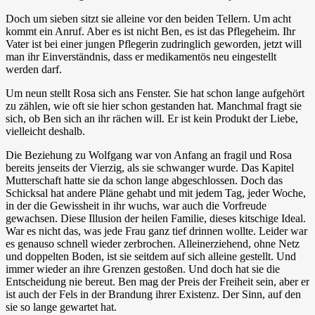
Doch um sieben sitzt sie alleine vor den beiden Tellern. Um acht
kommt ein Anruf. Aber es ist nicht Ben, es ist das Pflegeheim. Ihr
Vater ist bei einer jungen Pflegerin zudringlich geworden, jetzt will
man ihr Einverständnis, dass er medikamentös neu eingestellt
werden darf.
Um neun stellt Rosa sich ans Fenster. Sie hat schon lange aufgehört
zu zählen, wie oft sie hier schon gestanden hat. Manchmal fragt sie
sich, ob Ben sich an ihr rächen will. Er ist kein Produkt der Liebe,
vielleicht deshalb.
Die Beziehung zu Wolfgang war von Anfang an fragil und Rosa
bereits jenseits der Vierzig, als sie schwanger wurde. Das Kapitel
Mutterschaft hatte sie da schon lange abgeschlossen. Doch das
Schicksal hat andere Pläne gehabt und mit jedem Tag, jeder Woche,
in der die Gewissheit in ihr wuchs, war auch die Vorfreude
gewachsen. Diese Illusion der heilen Familie, dieses kitschige Ideal.
War es nicht das, was jede Frau ganz tief drinnen wollte. Leider war
es genauso schnell wieder zerbrochen. Alleinerziehend, ohne Netz
und doppelten Boden, ist sie seitdem auf sich alleine gestellt. Und
immer wieder an ihre Grenzen gestoßen. Und doch hat sie die
Entscheidung nie bereut. Ben mag der Preis der Freiheit sein, aber er
ist auch der Fels in der Brandung ihrer Existenz. Der Sinn, auf den
sie so lange gewartet hat.