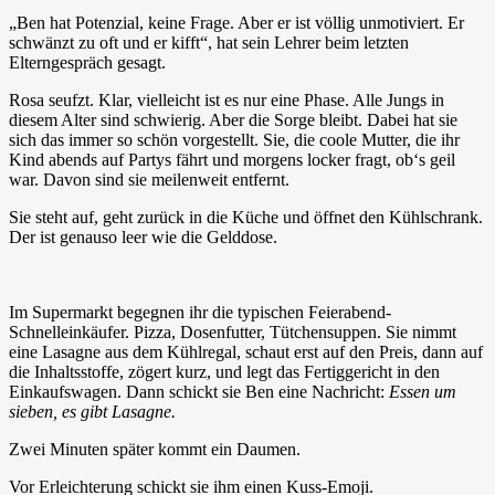
„Ben hat Potenzial, keine Frage. Aber er ist völlig unmotiviert. Er
schwänzt zu oft und er kifft“, hat sein Lehrer beim letzten
Elterngespräch gesagt.
Rosa seufzt. Klar, vielleicht ist es nur eine Phase. Alle Jungs in
diesem Alter sind schwierig. Aber die Sorge bleibt. Dabei hat sie
sich das immer so schön vorgestellt. Sie, die coole Mutter, die ihr
Kind abends auf Partys fährt und morgens locker fragt, ob‘s geil
war. Davon sind sie meilenweit entfernt.
Sie steht auf, geht zurück in die Küche und öffnet den Kühlschrank.
Der ist genauso leer wie die Gelddose.
Im Supermarkt begegnen ihr die typischen Feierabend-
Schnelleinkäufer. Pizza, Dosenfutter, Tütchensuppen. Sie nimmt
eine Lasagne aus dem Kühlregal, schaut erst auf den Preis, dann auf
die Inhaltsstoffe, zögert kurz, und legt das Fertiggericht in den
Einkaufswagen. Dann schickt sie Ben eine Nachricht:
Essen um
sieben, es gibt Lasagne.
Zwei Minuten später kommt ein Daumen.
Vor Erleichterung schickt sie ihm einen Kuss-Emoji.