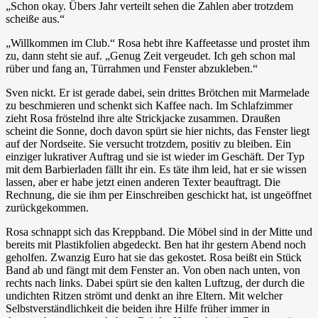
„Schon okay. Übers Jahr verteilt sehen die Zahlen aber trotzdem
scheiße aus.“
„Willkommen im Club.“ Rosa hebt ihre Kaffeetasse und prostet ihm
zu, dann steht sie auf. „Genug Zeit vergeudet. Ich geh schon mal
rüber und fang an, Türrahmen und Fenster abzukleben.“
Sven nickt. Er ist gerade dabei, sein drittes Brötchen mit Marmelade
zu beschmieren und schenkt sich Kaffee nach. Im Schlafzimmer
zieht Rosa fröstelnd ihre alte Strickjacke zusammen. Draußen
scheint die Sonne, doch davon spürt sie hier nichts, das Fenster liegt
auf der Nordseite. Sie versucht trotzdem, positiv zu bleiben. Ein
einziger lukrativer Auftrag und sie ist wieder im Geschäft. Der Typ
mit dem Barbierladen fällt ihr ein. Es täte ihm leid, hat er sie wissen
lassen, aber er habe jetzt einen anderen Texter beauftragt. Die
Rechnung, die sie ihm per Einschreiben geschickt hat, ist ungeöffnet
zurückgekommen.
Rosa schnappt sich das Kreppband. Die Möbel sind in der Mitte und
bereits mit Plastikfolien abgedeckt. Ben hat ihr gestern Abend noch
geholfen. Zwanzig Euro hat sie das gekostet. Rosa beißt ein Stück
Band ab und fängt mit dem Fenster an. Von oben nach unten, von
rechts nach links. Dabei spürt sie den kalten Luftzug, der durch die
undichten Ritzen strömt und denkt an ihre Eltern. Mit welcher
Selbstverständlichkeit die beiden ihre Hilfe früher immer in