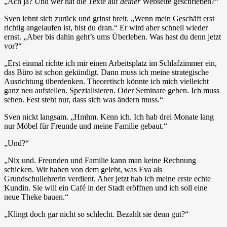
„Ach ja? Und wer hat die Texte auf
deiner
Webseite geschrieben?“
Sven lehnt sich zurück und grinst breit. „Wenn mein Geschäft erst
richtig angelaufen ist, bist du dran.“ Er wird aber schnell wieder
ernst. „Aber bis dahin geht’s ums Überleben. Was hast du denn jetzt
vor?“
„Erst einmal richte ich mir einen Arbeitsplatz im Schlafzimmer ein,
das Büro ist schon gekündigt. Dann muss ich meine strategische
Ausrichtung überdenken. Theoretisch könnte ich mich vielleicht
ganz neu aufstellen. Spezialisieren. Oder Seminare geben. Ich muss
sehen. Fest steht nur, dass sich was ändern muss.“
Sven nickt langsam. „Hmhm. Kenn ich. Ich hab drei Monate lang
nur Möbel für Freunde und meine Familie gebaut.“
„Und?“
„Nix und. Freunden und Familie kann man keine Rechnung
schicken. Wir haben von dem gelebt, was Eva als
Grundschullehrerin verdient. Aber jetzt hab ich meine erste echte
Kundin. Sie will ein Café in der Stadt eröffnen und ich soll eine
neue Theke bauen.“
„Klingt doch gar nicht so schlecht. Bezahlt sie denn gut?“