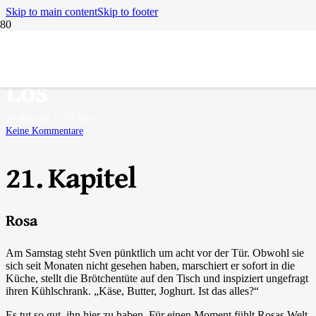
Skip to main content
Skip to footer
Boomerang – Zurück auf
Los
19 Juni um 13:37 Uhr
Keine Kommentare
21. Kapitel
Rosa
Am Samstag steht Sven pünktlich um acht vor der Tür. Obwohl sie
sich seit Monaten nicht gesehen haben, marschiert er sofort in die
Küche, stellt die Brötchentüte auf den Tisch und inspiziert ungefragt
ihren Kühlschrank. „Käse, Butter, Joghurt. Ist das alles?“
Es tut so gut, ihn hier zu haben. Für einen Moment fühlt Rosas Welt